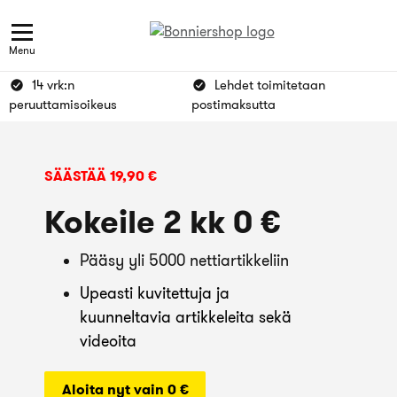
Menu
14 vrk:n
Lehdet toimitetaan
peruuttamisoikeus
postimaksutta
SÄÄSTÄÄ 19,90 €
Kokeile 2 kk 0 €
P
ääsy
yli
5000
nettiartikkeliin
Upeasti kuvitettuja ja
kuunneltavia artikkeleita sekä
videoita
Aloita nyt vain 0 €