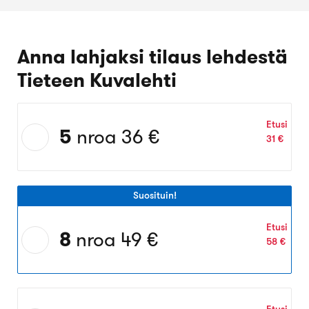
Anna lahjaksi tilaus lehdestä
Tieteen Kuvalehti
Välj
Etusi
erbjudande:
5
nroa
36 €
31 €
5
nroa
för
36 €
Suosituin!
Välj
Etusi
erbjudande:
8
nroa
49 €
58 €
8
nroa
för
Välj
49 €