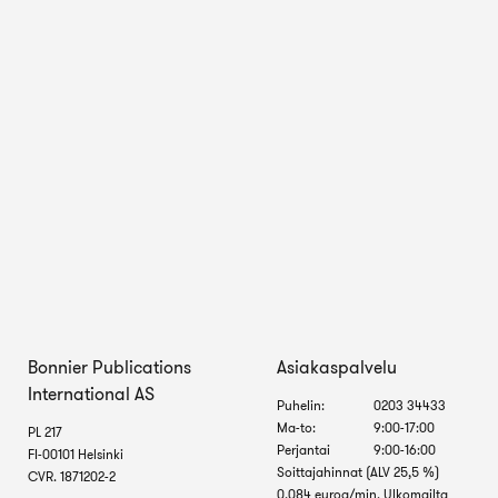
Bonnier Publications
Asiakaspalvelu
International AS
Puhelin:
0203 34433
Ma-to:
9:00-17:00
PL 217
Perjantai
9:00-16:00
FI-00101 Helsinki
Soittajahinnat (ALV 25,5 %)
CVR. 1871202-2
0,084 euroa/min. Ulkomailta