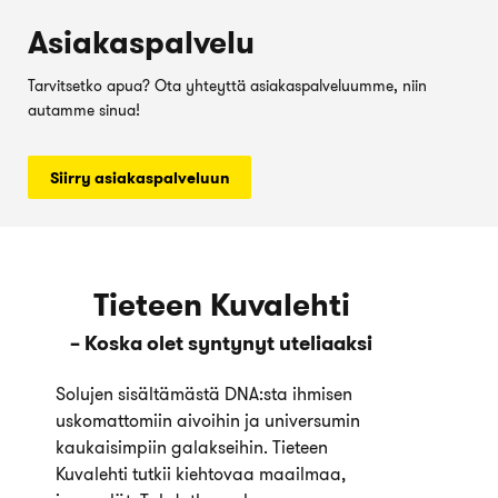
Asiakaspalvelu
Tarvitsetko apua? Ota yhteyttä asiakaspalveluumme, niin
autamme sinua!
Siirry asiakaspalveluun
Tieteen Kuvalehti
– Koska olet syntynyt uteliaaksi
Solujen sisältämästä DNA:sta ihmisen
uskomattomiin aivoihin ja universumin
kaukaisimpiin galakseihin. Tieteen
Kuvalehti tutkii kiehtovaa maailmaa,