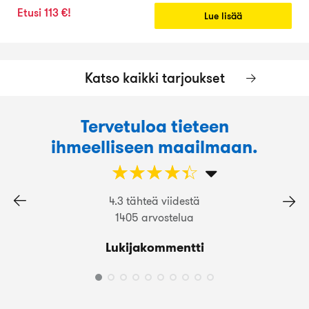
Etusi 113 €!
Lue lisää
Katso kaikki tarjoukset
Tervetuloa tieteen
ihmeelliseen maailmaan.
☆
★
☆
★
☆
★
☆
★
☆
★
4.3 tähteä viidestä
1405 arvostelua
Lukijakommentti