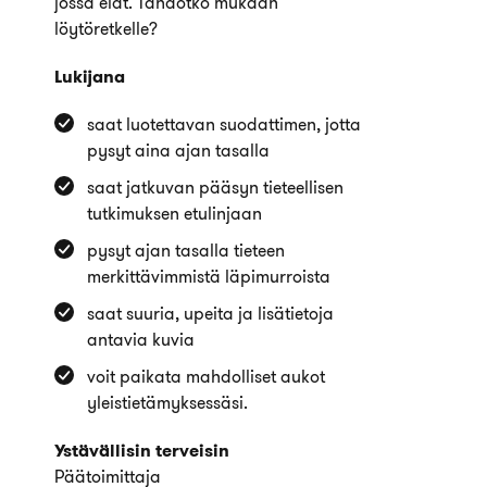
jossa elät. Tahdotko mukaan
löytöretkelle?
Lukijana
saat luotettavan suodattimen, jotta
pysyt aina ajan tasalla
saat jatkuvan pääsyn tieteellisen
tutkimuksen etulinjaan
pysyt ajan tasalla tieteen
merkittävimmistä läpimurroista
saat suuria, upeita ja lisätietoja
antavia kuvia
voit paikata mahdolliset aukot
yleistietämyksessäsi.
Ystävällisin terveisin
Päätoimittaja