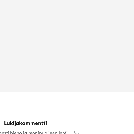
Lukijakommentti
sesti hieno ja monipuolinen lehti.