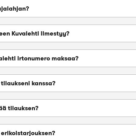
ajalahjan?
teen Kuvalehti ilmestyy?
alehti irtonumero maksaa?
tilaukseni kanssa?
ää tilauksen?
 erikoistarjouksen?