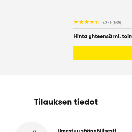
☆
★
☆
★
☆
★
☆
★
☆
★
4.3 / 5 (1405)
Hinta yhteensä ml. toi
Tilauksen tiedot
Ilmestyy säännöllisesti