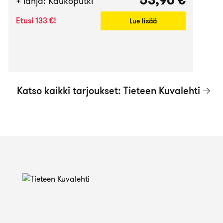
53,90 €
+ lahja: Kaukoputki
Etusi 133 €!
Lue lisää
Katso kaikki tarjoukset: Tieteen Kuvalehti