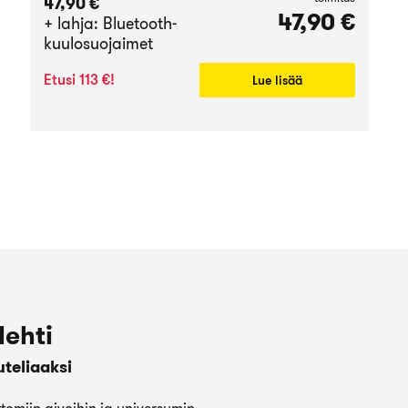
47,90 €
47,90 €
+ lahja: Bluetooth-
kuulosuojaimet
Etusi 113 €!
Lue lisää
lehti
uteliaaksi