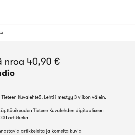
ta
 nroa 40,90 €
adio
Tieteen Kuvalehteä. Lehti ilmestyy 3 viikon välein.
äyttöoikeuden Tieteen Kuvalehden digitaaliseen
 000 artikkelia
iinnostavia artikkeleita ja komeita kuvia