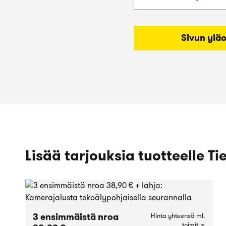
Sivun ylä
Lisää tarjouksia tuotteelle Ti
3 ensimmäistä nroa
Hinta yhteensä ml.
toimitus