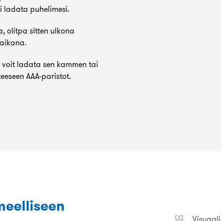
i ladata puhelimesi.
, olitpa sitten ulkona
 aikana.
, voit ladata sen kammen tai
teeseen AAA-paristot.
meelliseen
eleita, sopivan mittaisina
Visuaali