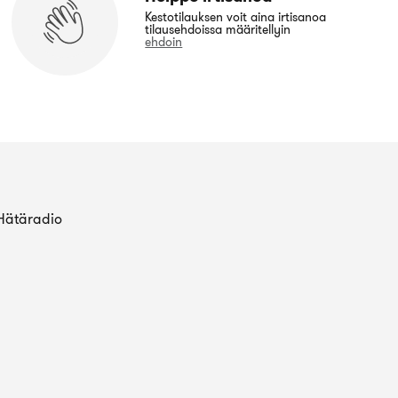
Kestotilauksen voit aina irtisanoa
tilausehdoissa määritellyin
ehdoin