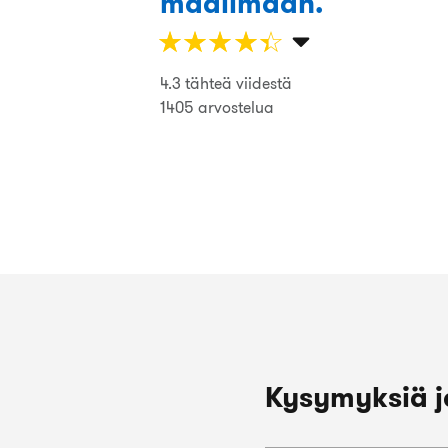
maailmaan.
annoksina.
☆
★
☆
★
☆
★
☆
★
☆
★
Juha Järvenpää
4.3 tähteä viidestä
☆
★
☆
★
☆
★
☆
★
☆
★
1405 arvostelua
Kysymyksiä j