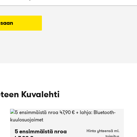
osaan
eteen Kuvalehti
5 ensimmäistä nroa
Hinta yhteensä ml.
toimitus