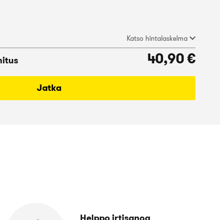
Katso hintalaskelma
40,90 €
mitus
Jatka
Helppo irtisanoa