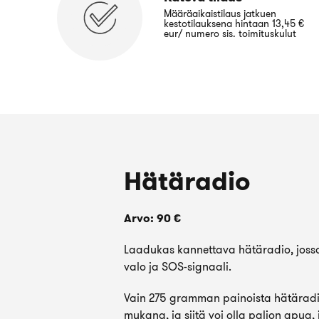
Määräaikaistilaus jatkuen
kestotilauksena hintaan 13,45 €
eur/ numero sis. toimituskulut
Hätäradio
Arvo: 90 €
Laadukas kannettava hätäradio, jossa
valo ja SOS-signaali.
Vain 275 gramman painoista hätäradi
mukana, ja siitä voi olla paljon apua,