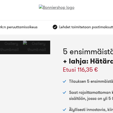
vrk:n peruuttamisoikeus
Lehdet toimitetaan postimaksut
5 ensimmäistä
+ lahja: Hätär
Etusi 116,35 €
Tilauksen 5 ensimmäistä 
Saat rajoittamattoman k
sisältöön, jossa on yli 5
Älyllisesti innostavia, k