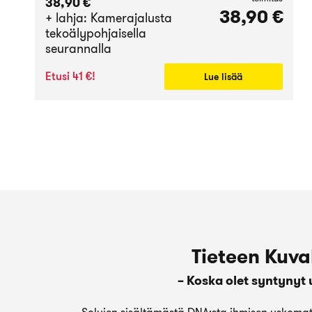
38,90 €
38,90 €
+ lahja: Kamerajalusta
tekoälypohjaisella
seurannalla
Etusi 41 €!
Lue lisää
Tieteen Kuva
– Koska olet syntynyt 