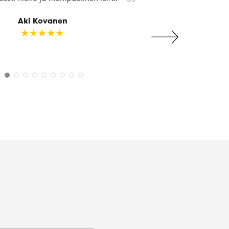
Aki Kovanen
☆
★
☆
★
☆
★
☆
★
☆
★