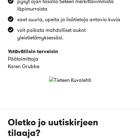
pysyt ajan tasalla tieteen merkittävimmistä
läpimurroista
saat suuria, upeita ja lisätietoja antavia kuvia
voit paikata mahdolliset aukot
yleistietämyksessäsi.
Ystävällisin terveisin
Päätoimittaja
Karen Grubbe
Oletko jo uutiskirjeen
tilaaja?