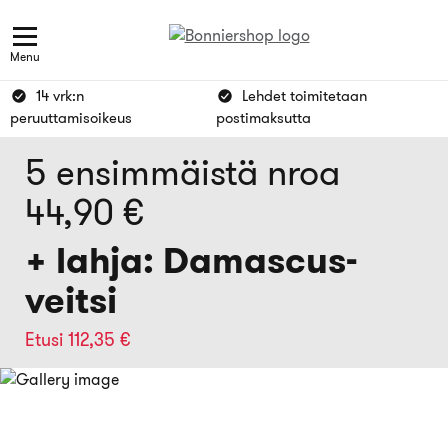
Menu
14 vrk:n
Lehdet toimitetaan
peruuttamisoikeus
postimaksutta
5 ensimmäistä nroa
44,90 €
+ lahja: Damascus-
veitsi
Etusi 112,35 €