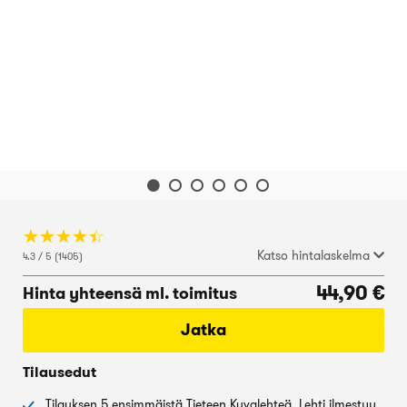
☆
★
☆
★
☆
★
☆
★
☆
★
Katso hintalaskelma
4.3 / 5 (1405)
44,90 €
Hinta yhteensä ml. toimitus
Jatka
Tilausedut
Tilauksen 5 ensimmäistä Tieteen Kuvalehteä. Lehti ilmestyy