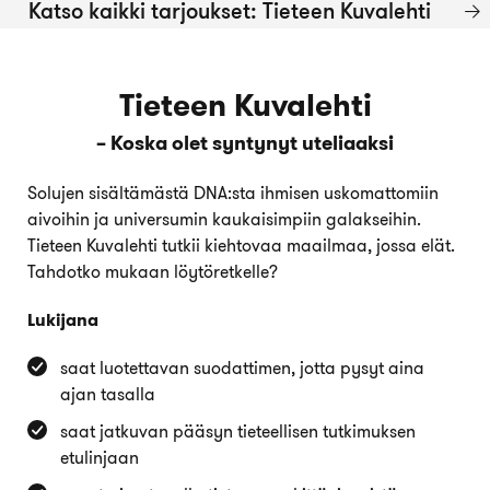
Katso kaikki tarjoukset: Tieteen Kuvalehti
Tieteen Kuvalehti
– Koska olet syntynyt uteliaaksi
Solujen sisältämästä DNA:sta ihmisen uskomattomiin
aivoihin ja universumin kaukaisimpiin galakseihin.
Tieteen Kuvalehti tutkii kiehtovaa maailmaa, jossa elät.
Tahdotko mukaan löytöretkelle?
Lukijana
saat luotettavan suodattimen, jotta pysyt aina
ajan tasalla
saat jatkuvan pääsyn tieteellisen tutkimuksen
etulinjaan