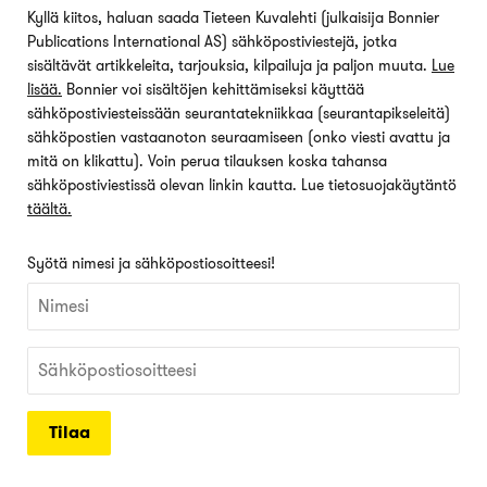
Kyllä kiitos, haluan saada Tieteen Kuvalehti (julkaisija Bonnier
Publications International AS) sähköpostiviestejä, jotka
sisältävät artikkeleita, tarjouksia, kilpailuja ja paljon muuta.
Lue
lisää.
Bonnier voi sisältöjen kehittämiseksi käyttää
sähköpostiviesteissään seurantatekniikkaa (seurantapikseleitä)
sähköpostien vastaanoton seuraamiseen (onko viesti avattu ja
mitä on klikattu). Voin perua tilauksen koska tahansa
sähköpostiviestissä olevan linkin kautta. Lue tietosuojakäytäntö
täältä.
Syötä nimesi ja sähköpostiosoitteesi!
Tilaa