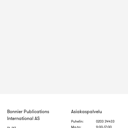
Bonnier Publications
Asiakaspalvelu
International AS
Puhelin:
0203 34433
Ma-to:
9:00-17:00