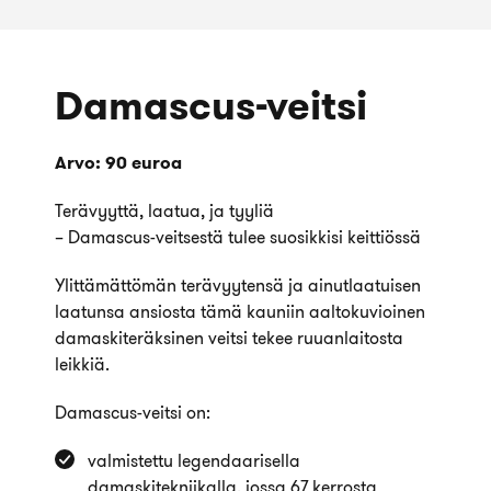
Damascus-veitsi
Arvo: 90 euroa
Terävyyttä, laatua, ja tyyliä
– Damascus-veitsestä tulee suosikkisi keittiössä
Ylittämättömän terävyytensä ja ainutlaatuisen
laatunsa ansiosta tämä kauniin aaltokuvioinen
damaskiteräksinen veitsi tekee ruuanlaitosta
leikkiä.
Damascus-veitsi on:
valmistettu legendaarisella
damaskitekniikalla, jossa 67 kerrosta