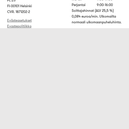
PL 217
Perjantai
9:00-16:00
FI-00101 Helsinki
Soittajahinnat (ALV 25,5 %)
CVR. 1871202-2
0,084 euroa/min. Ulkomailta
Evästeasetukset
normaali ulkomaanpuheluhinta.
Evastepolitiikka
Kysymyksiä ja vastauksia
Oletko jo tilaaja?
Tiedot: Tieteen Kuvalehti
Voit tarkistaa tilauksesi tiedot ja
Lehti tarjoaa viihdettä ja
tilan osoitteesta
haasteita sekä auttaa
bonnierpublications.fi
. Sivulta
ymmärtämään ympäröivää
saat nopeasti kaikki tilaukseesi
maailmaa. Lähde
liittyvät tiedot. Voit käyttää
tutkimusmatkalle maailman
osoitteessa
syvimmästä kuilusta aina
bonnierpublications.fi olevaa
universumin uloimmille
yhteydenottolomaketta. Viestisi
reunoille. Tutustu tieteen
lähetetään suoraan oikealle
uusimpiin saavutuksiin ja
osastolle.
jännittäviin kertomuksiin
teknologisista läpimurroista.
Jutuissa on aina mukana
asioiden ja ilmiöiden tieteelliset