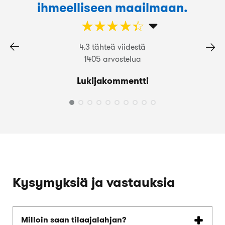
ihmeelliseen maailmaan.
☆
★
☆
★
☆
★
☆
★
☆
★
4.3 tähteä viidestä
1405 arvostelua
Lukijakommentti
Kysymyksiä ja vastauksia
Milloin saan tilaajalahjan?